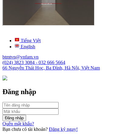
Tiếng Việt
English
btmtvn@vnfam.vn
(024) 3823 3084 - 032 666 5664
66 Nguyễn Thái Học, Ba Đình, Hà Nội, Việt Nam
Đăng nhập
Đăng nhập
Quên mật khẩu?
Bạn chưa có tài khoản?
Đăng ký ngay!