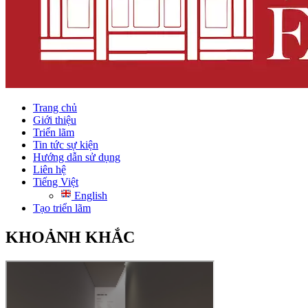
Trang chủ
Giới thiệu
Triển lãm
Tin tức sự kiện
Hướng dẫn sử dụng
Liên hệ
Tiếng Việt
English
Tạo triển lãm
KHOẢNH KHẮC